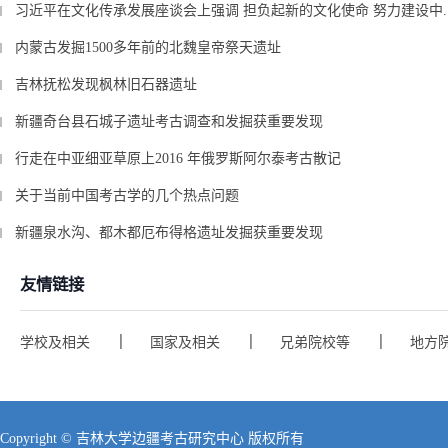
习近平在文化传承发展座谈会上强调 担负起新的文化使命 努力建设中..
内蒙古发掘1500多年前的北魏皇帝祭天遗址
吉林抚松发现枫林旧石器遗址
新疆奇台县石城子遗址考古调查和发掘获重要发现
行走在中亚细亚草原上2016 年俄罗斯阿尔泰考古散记
关于当前中国考古学的几个热点问题
新疆泉水沟、都木都厄布得格遗址发掘获重要发现
友情链接
学校及相关
国家及相关
兄弟院校等
地方
Copyright © 吉林大学边疆考古研究中心 版权所有