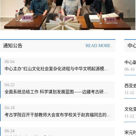
通知公告
中
READ MORE
08-04
中心
中心主办“红山文化社会复杂化进程与中华文明起源模...
06-10
04-22
西亚
全面系统总结工作 科学谋划发展蓝图——边疆考古研究...
11-12
04-18
文化
考古学院召开干部教师大会宣布学校关于赵宾福同志的...
11-12
06-24
宋元